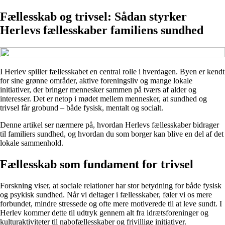
Fællesskab og trivsel: Sådan styrker
Herlevs fællesskaber familiens sundhed
I Herlev spiller fællesskabet en central rolle i hverdagen. Byen er kendt
for sine grønne områder, aktive foreningsliv og mange lokale
initiativer, der bringer mennesker sammen på tværs af alder og
interesser. Det er netop i mødet mellem mennesker, at sundhed og
trivsel får grobund – både fysisk, mentalt og socialt.
Denne artikel ser nærmere på, hvordan Herlevs fællesskaber bidrager
til familiers sundhed, og hvordan du som borger kan blive en del af det
lokale sammenhold.
Fællesskab som fundament for trivsel
Forskning viser, at sociale relationer har stor betydning for både fysisk
og psykisk sundhed. Når vi deltager i fællesskaber, føler vi os mere
forbundet, mindre stressede og ofte mere motiverede til at leve sundt. I
Herlev kommer dette til udtryk gennem alt fra idrætsforeninger og
kulturaktiviteter til nabofællesskaber og frivillige initiativer.