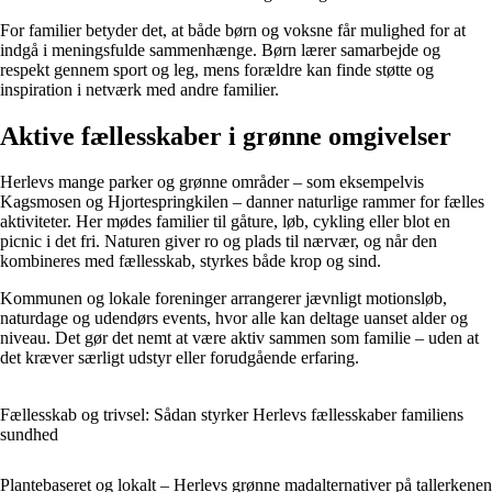
For familier betyder det, at både børn og voksne får mulighed for at
indgå i meningsfulde sammenhænge. Børn lærer samarbejde og
respekt gennem sport og leg, mens forældre kan finde støtte og
inspiration i netværk med andre familier.
Aktive fællesskaber i grønne omgivelser
Herlevs mange parker og grønne områder – som eksempelvis
Kagsmosen og Hjortespringkilen – danner naturlige rammer for fælles
aktiviteter. Her mødes familier til gåture, løb, cykling eller blot en
picnic i det fri. Naturen giver ro og plads til nærvær, og når den
kombineres med fællesskab, styrkes både krop og sind.
Kommunen og lokale foreninger arrangerer jævnligt motionsløb,
naturdage og udendørs events, hvor alle kan deltage uanset alder og
niveau. Det gør det nemt at være aktiv sammen som familie – uden at
det kræver særligt udstyr eller forudgående erfaring.
Fællesskab og trivsel: Sådan styrker Herlevs fællesskaber familiens
sundhed
Plantebaseret og lokalt – Herlevs grønne madalternativer på tallerkenen