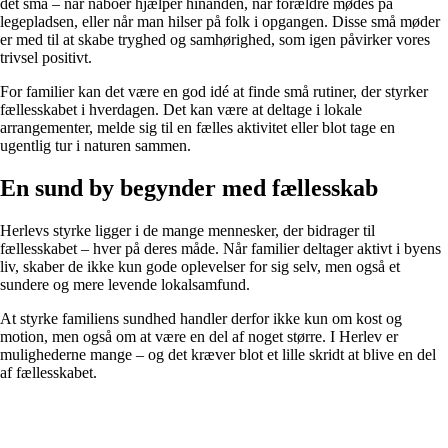
det små – når naboer hjælper hinanden, når forældre mødes på
legepladsen, eller når man hilser på folk i opgangen. Disse små møder
er med til at skabe tryghed og samhørighed, som igen påvirker vores
trivsel positivt.
For familier kan det være en god idé at finde små rutiner, der styrker
fællesskabet i hverdagen. Det kan være at deltage i lokale
arrangementer, melde sig til en fælles aktivitet eller blot tage en
ugentlig tur i naturen sammen.
En sund by begynder med fællesskab
Herlevs styrke ligger i de mange mennesker, der bidrager til
fællesskabet – hver på deres måde. Når familier deltager aktivt i byens
liv, skaber de ikke kun gode oplevelser for sig selv, men også et
sundere og mere levende lokalsamfund.
At styrke familiens sundhed handler derfor ikke kun om kost og
motion, men også om at være en del af noget større. I Herlev er
mulighederne mange – og det kræver blot et lille skridt at blive en del
af fællesskabet.