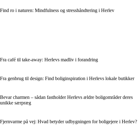
Find ro i naturen: Mindfulness og stresshåndtering i Herlev
Fra café til take-away: Herlevs madliv i forandring
Fra genbrug til design: Find bolig­inspiration i Herlevs lokale butikker
Bevar charmen – sådan fastholder Herlevs ældre boligområder deres
unikke særpræg
Fjernvarme på vej: Hvad betyder udbygningen for boligejere i Herlev?